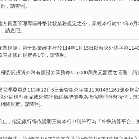
1份，請查照。
方資產管理專區外幣貸款業務規定之令，業經本行於114年6月20日
份，請查照。
業規範」第十點業經本行於114年1月15日以台央外柒字第1140
照表及修正規定各1份，請查照。
全權委託投資外幣有價證券業務每年5,000萬美元額度之管理，
理委員會113年12月5日金管銀外字第11301481261號令
、境外結構型商品或外幣計價結構型債券為擔保辦理外幣授信，無
之相關規定。請查照。
31日止，指定銀行得依說明三向本行申請許可為「外幣結算平台