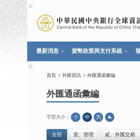
:::
最新消息
貨幣政策與支付系統
:::
首頁
外匯資訊
外匯通函彙編
外匯通函彙編
大
小
中
字型大小：
全部
壹、管理
貳、外匯交易