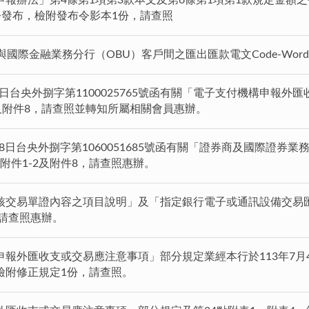
報辦法」第4條第1項第3款本文及第6條第1項第1款規定金額之令，
7號令發布，檢附發布令影本1份，請查照
與國際金融業務分行（OBU）客戶間之匯出匯款電文Code-Wo
0日台央外捌字第1100025765號函有關「電子支付機構申報外
及附件8，請查照並轉知所屬相關會員惠辦。
月28日台央外捌字第1060051685號函有關「證券商及國際證
之附件1-2及附件8，請查照惠辦。
核交易單證內容之項目說明」及「指定銀行電子或通訊設備交易匯
，請查照惠辦。
報外匯收支或交易應注意事項」部分規定業經本行於113年7月4日
檢附修正規定1份，請查照。