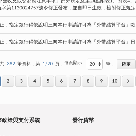
匯收支或交易應注意事項」部分規定及第24點附表1、附表4、第2
伍字第1130024757號令修正發布，並自即日生效，檢附修正規
1日止，指定銀行得依說明三向本行申請許可為「外幣結算平台」
9日止，指定銀行得依說明三向本行申請許可為「外幣結算平台」
每頁顯示
共
382
筆資料，第
1/20
頁，
筆，
2
3
4
5
6
7
8
9
10
幣政策與支付系統
發行貨幣