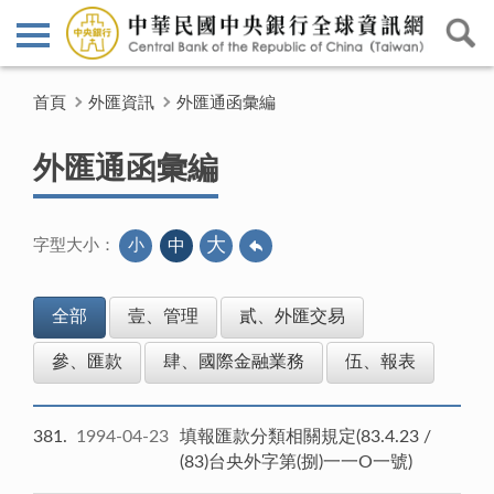
首頁
外匯資訊
外匯通函彙編
外匯通函彙編
大
小
中
字型大小：
全部
壹、管理
貳、外匯交易
參、匯款
肆、國際金融業務
伍、報表
381
1994-04-23
填報匯款分類相關規定(83.4.23 /
(83)台央外字第(捌)一一O一號)