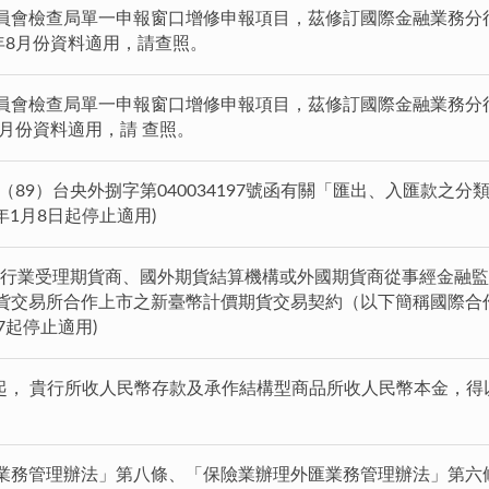
員會檢查局單一申報窗口增修申報項目，茲修訂國際金融業務分行
年8月份資料適用，請查照。
員會檢查局單一申報窗口增修申報項目，茲修訂國際金融業務分行
8月份資料適用，請 查照。
日（89）台央外捌字第040034197號函有關「匯出、入匯款之分
年1月8日起停止適用)
起，銀行業受理期貨商、國外期貨結算機構或外國期貨商從事經金融
貨交易所合作上市之新臺幣計價期貨交易契約（以下簡稱國際合
27起停止適用)
1日起， 貴行所收人民幣存款及承作結構型商品所收人民幣本金，
業務管理辦法」第八條、「保險業辦理外匯業務管理辦法」第六