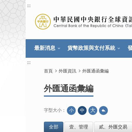
:::
最新消息
貨幣政策與支付系統
:::
首頁
外匯資訊
外匯通函彙編
外匯通函彙編
大
小
中
字型大小：
全部
壹、管理
貳、外匯交易