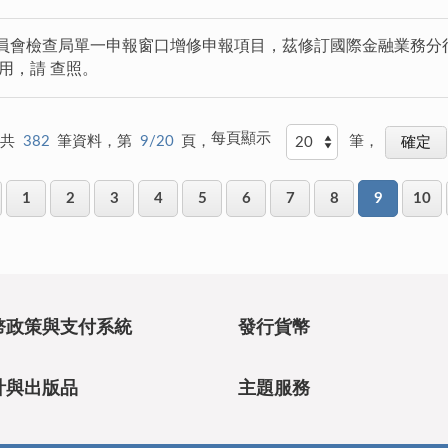
員會檢查局單一申報窗口增修申報項目，茲修訂國際金融業務分行
適用，請 查照。
每頁顯示
共
382
筆資料，第
9/20
頁，
筆，
1
2
3
4
5
6
7
8
9
10
幣政策與支付系統
發行貨幣
計與出版品
主題服務