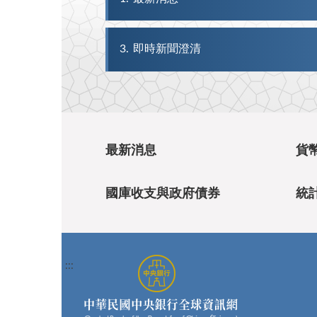
3
即時新聞澄清
最新消息
貨
國庫收支與政府債券
統
:::