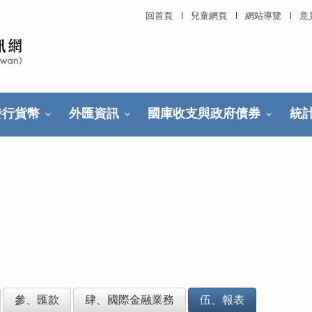
回首頁
兒童網頁
網站導覽
意
發行貨幣
外匯資訊
國庫收支與政府債券
統
參、匯款
肆、國際金融業務
伍、報表