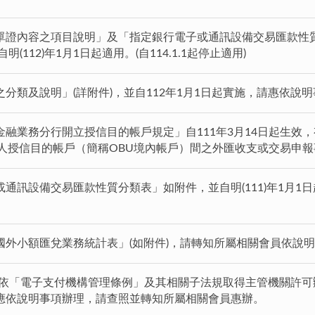
單證內容之項目說明」及「指定銀行電子或通訊設備交易匯款性質
(112)年1月1日起適用。(自114.1.1起停止適用)
分類及說明」(詳附件)，並自112年1月1日起實施，請惠依說
融業務分行開立授信目的帳戶規定」自111年3月14日起生效
法人授信目的帳戶（簡稱OBU境內帳戶）間之外匯收支或交易申
通訊設備交易匯款性質分類表」如附件，並自明(111)年1月1日起
國外小額匯兌業務統計表」(如附件)，請轉知所屬相關會員依說
日起，依「電子支付機構管理條例」及其相關子法規取得主管機關許
應依說明事項辦理，請查照並轉知所屬相關會員惠辦。