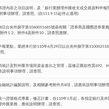
單證內容之項目說明」及「銀行業辦理外匯收支或交易資料申報問
事項辦理。請查照。(自111.9.15起停止適用)
月28日台央外捌字第1060051685號函有關「證券商及國際證
附件1-2、附件8及附件10，請查照惠辦。
要點」業經本行於110年6月29日以台央外捌字第11000251
查照。
統計及對外匯市場與資金進出之管理，茲修正匯款性質692、69
惠依說明事項辦理，請查照。
金融統計編製說明」及相關參考附件共8項，請惠依說明事項辦
統一證號格式專案」修正計畫，自110年1月起，各指定銀行及
理外匯業務，應依說明辦理，請查照。