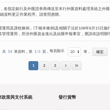
21日起，各指定銀行及外匯證券商傳送至本行外匯資料處理系統之
明細資料更正作業程序。請查照惠辦。
運用及課稅條例」(下稱本條例)及相關子法於108年8月15日
其管理運用，所涉外匯資金進出及結匯申報事宜，應請依說明辦
每頁顯示
共
54
筆資料，第
1/3
頁，
筆，
1
2
3
幣政策與支付系統
發行貨幣