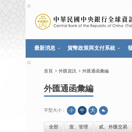
:::
最新消息
貨幣政策與支付系統
:::
首頁
外匯資訊
外匯通函彙編
外匯通函彙編
大
小
中
字型大小：
全部
壹、管理
貳、外匯交易