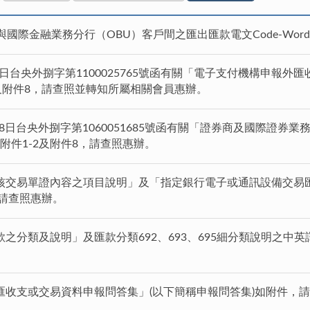
與國際金融業務分行（OBU）客戶間之匯出匯款電文Code-Wo
0日台央外捌字第1100025765號函有關「電子支付機構申報外
及附件8，請查照並轉知所屬相關會員惠辦。
月28日台央外捌字第1060051685號函有關「證券商及國際證
之附件1-2及附件8，請查照惠辦。
核交易單證內容之項目說明」及「指定銀行電子或通訊設備交易匯
，請查照惠辦。
之分類及說明」及匯款分類692、693、695細分類說明之中英譯
匯收支或交易資料申報問答集」(以下簡稱申報問答集)如附件，