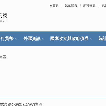
回首頁
兒童網頁
網站導覽
意
發行貨幣
外匯資訊
國庫收支與政府債券
統
W專區
歧視公約(CEDAW)專區