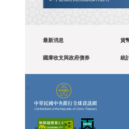
最新消息
貨
國庫收支與政府債券
統
:::