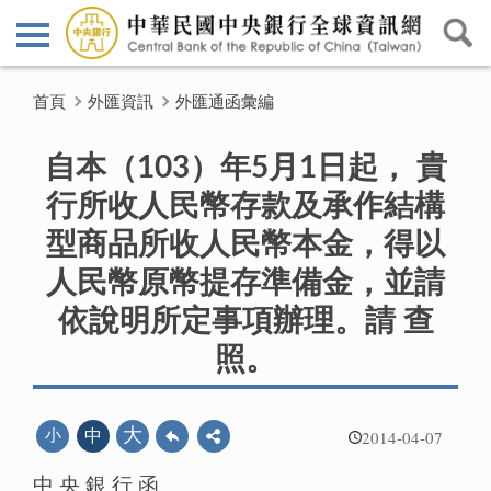
首頁
外匯資訊
外匯通函彙編
自本（103）年5月1日起， 貴
行所收人民幣存款及承作結構
型商品所收人民幣本金，得以
人民幣原幣提存準備金，並請
依說明所定事項辦理。請 查
照。
2014-04-07
大
小
中
中 央 銀 行 函