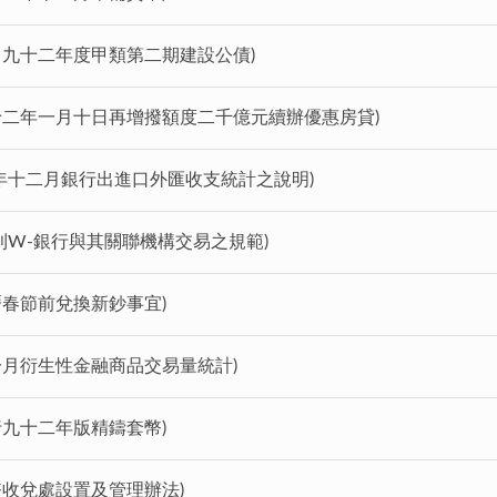
標售九十二年度甲類第二期建設公債)
九十二年一月十日再增撥額度二千億元續辦優惠房貸)
年十二月銀行出進口外匯收支統計之說明)
則W-銀行與其關聯機構交易之規範)
曆春節前兌換新鈔事宜)
一月衍生性金融商品交易量統計)
行九十二年版精鑄套幣)
幣收兌處設置及管理辦法)