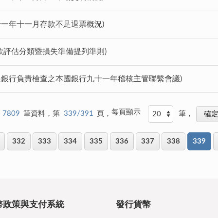
十一年十一月存款不足退票概況)
款評估分類暨損失準備提列準則)
中央銀行負責檢查之本國銀行九十一年稽核主管聯繫會議)
每頁顯示
7809
筆資料，第
339/391
頁，
筆，
332
333
334
335
336
337
338
339
幣政策與支付系統
發行貨幣