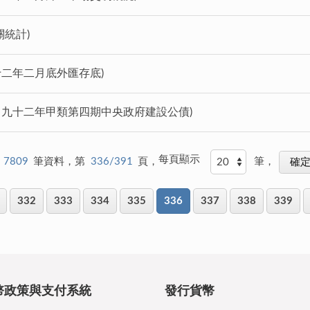
關統計)
十二年二月底外匯存底)
標售九十二年甲類第四期中央政府建設公債)
每頁顯示
7809
筆資料，第
336/391
頁，
筆，
332
333
334
335
336
337
338
339
幣政策與支付系統
發行貨幣