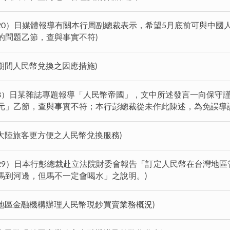
本（20）日媒體報導有關本行周副總裁表示，希望5月底前可與中
的問題乙節，查與事實不符)
節期間人民幣兌換之因應措施)
昨（8）日某雜誌專題報導「人民幣帝國」，文中所述發言一向保守
元」乙節，查與事實不符；本行彭總裁從未作此陳述，為免誤導
供大陸旅客更方便之人民幣兌換服務)
前（29）日本行彭總裁赴立法院財委會報告「訂定人民幣在台灣地
馬到河邊，但馬不一定會喝水」之說明。)
灣地區金融機構辦理人民幣現鈔買賣業務概況)