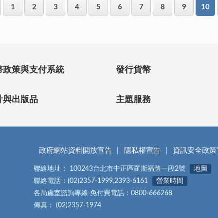
1
2
3
4
5
6
7
8
9
10
幣政策與支付系統
發行貨幣
計與出版品
主題服務
政府網站資料開放宣告
隱私權宣告
資訊安全政策
聯絡地址： 100243台北市中正區羅斯福路一段2號
地圖
聯絡電話：(02)2357-1999,2393-6161
營業時間
各局處室諮詢專線 免付費電話：0800-666268
傳真： (02)2357-1974