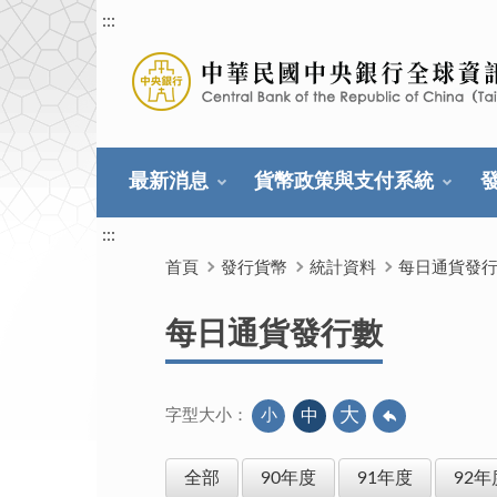
:::
最新消息
貨幣政策與支付系統
:::
首頁
發行貨幣
統計資料
每日通貨發
每日通貨發行數
大
小
中
字型大小：
全部
90年度
91年度
92年