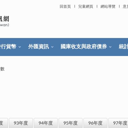
回首頁
兒童網頁
網站導覽
意
發行貨幣
外匯資訊
國庫收支與政府債券
統
行數
度
93年度
94年度
95年度
96年度
97年度