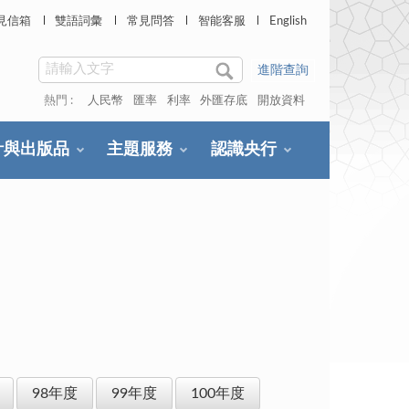
見信箱
雙語詞彙
常見問答
智能客服
English
進階查詢
熱門 :
人民幣
匯率
利率
外匯存底
開放資料
計與出版品
主題服務
認識央行
98年度
99年度
100年度