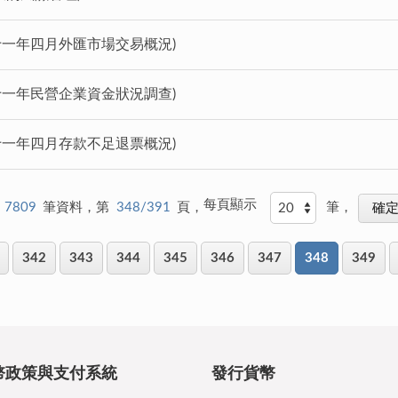
十一年四月外匯市場交易概況)
十一年民營企業資金狀況調查)
十一年四月存款不足退票概況)
每頁顯示
7809
筆資料，第
348/391
頁，
筆，
342
343
344
345
346
347
348
349
幣政策與支付系統
發行貨幣