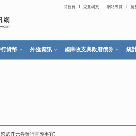
回首頁
兒童網頁
網站導覽
意
發行貨幣
外匯資訊
國庫收支與政府債券
統
臺幣貳仟元券發行宣導事宜)