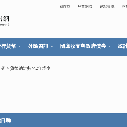
回首頁
兒童網頁
網站導覽
意
發行貨幣
外匯資訊
國庫收支與政府債券
統
指標
貨幣總計數M2年增率
(日期)