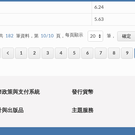
6.24
5.63
每頁顯示
共
182
筆資料，第
10/10
頁，
筆，
1
2
3
4
5
6
7
8
9
幣政策與支付系統
發行貨幣
計與出版品
主題服務