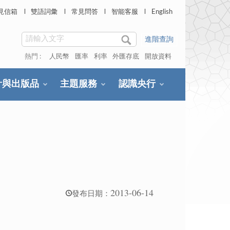
見信箱
雙語詞彙
常見問答
智能客服
English
進階查詢
熱門 :
人民幣
匯率
利率
外匯存底
開放資料
計與出版品
主題服務
認識央行
2013-06-14
發布日期：