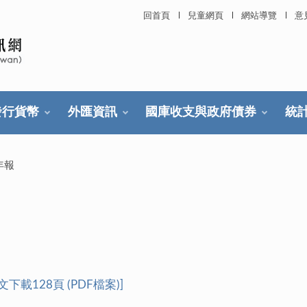
回首頁
兒童網頁
網站導覽
意
發行貨幣
外匯資訊
國庫收支與政府債券
統
年報
文下載128頁 (PDF檔案)
]