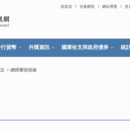
回首頁
兒童網頁
網站導覽
意
發行貨幣
外匯資訊
國庫收支與政府債券
統
穩定
總體審慎措施