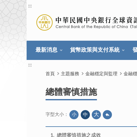
:::
最新消息
貨幣政策與支付系統
:::
首頁
主題服務
金融穩定與監理
金融
總體審慎措施
大
小
中
字型大小：
1
總體審慎措施之成效