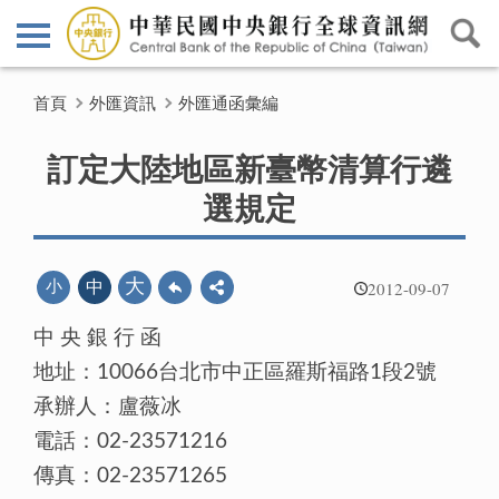
首頁
外匯資訊
外匯通函彙編
訂定大陸地區新臺幣清算行遴
選規定
2012-09-07
大
小
中
中 央 銀 行 函
地址：10066台北市中正區羅斯福路1段2號
承辦人：盧薇冰
電話：02-23571216
傳真：02-23571265