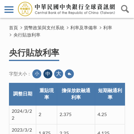
首頁
貨幣政策與支付系統
利率及準備率
利率
央行貼放利率
央行貼放利率
大
小
中
字型大小：
重貼現
擔保放款融通
短期融通利
調整日期
率
利率
率
2024/3/2
2
2.375
4.25
2
2023/3/2
1.875
2.25
4.125