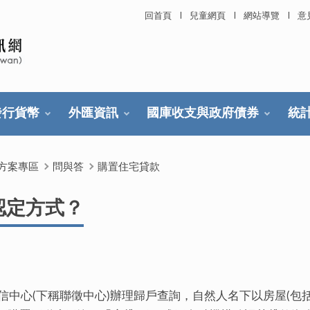
回首頁
兒童網頁
網站導覽
意
發行貨幣
外匯資訊
國庫收支與政府債券
統
方案專區
問與答
購置住宅貸款
認定方式？
信中心(下稱聯徵中心)辦理歸戶查詢，自然人名下以房屋(包