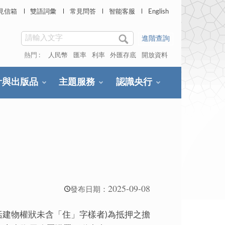
見信箱
雙語詞彙
常見問答
智能客服
English
進階查詢
熱門 :
人民幣
匯率
利率
外匯存底
開放資料
計與出版品
主題服務
認識央行
2025-09-08
發布日期：
括建物權狀未含「住」字樣者)為抵押之擔