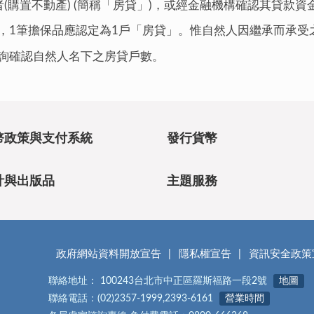
(購置不動產) (簡稱「房貸」)，或經金融機構確認其貸款
，1筆擔保品應認定為1戶「房貸」。惟自然人因繼承而承受
詢確認自然人名下之房貸戶數。
幣政策與支付系統
發行貨幣
計與出版品
主題服務
政府網站資料開放宣告
隱私權宣告
資訊安全政策
聯絡地址： 100243台北市中正區羅斯福路一段2號
地圖
聯絡電話：(02)2357-1999,2393-6161
營業時間