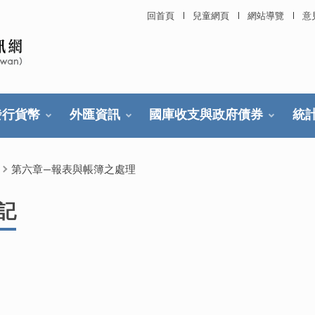
回首頁
兒童網頁
網站導覽
意
發行貨幣
外匯資訊
國庫收支與政府債券
統
第六章—報表與帳簿之處理
記