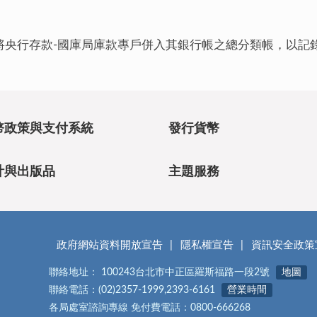
將央行存款-國庫局庫款專戶併入其銀行帳之總分類帳，以記
幣政策與支付系統
發行貨幣
計與出版品
主題服務
政府網站資料開放宣告
隱私權宣告
資訊安全政策
聯絡地址： 100243台北市中正區羅斯福路一段2號
地圖
聯絡電話：(02)2357-1999,2393-6161
營業時間
各局處室諮詢專線 免付費電話：0800-666268