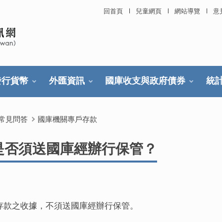
回首頁
兒童網頁
網站導覽
意
發行貨幣
外匯資訊
國庫收支與政府債券
統
常見問答
國庫機關專戶存款
是否須送國庫經辦行保管？
存款之收據，不須送國庫經辦行保管。