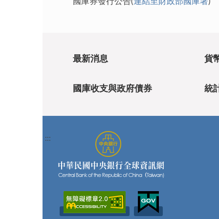
國庫券發行公告(
連結至財政部國庫署
)
最新消息
貨
國庫收支與政府債券
統
:::