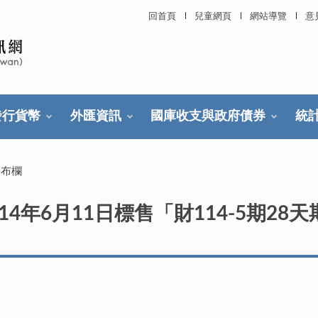
回首頁
兒童網頁
網站導覽
意
發行貨幣
外匯資訊
國庫收支與政府債券
統
公布欄
4年6月11日標售「財114-5期28