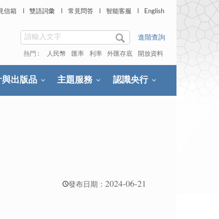
見信箱
雙語詞彙
常見問答
智能客服
English
進階查詢
熱門 :
人民幣
匯率
利率
外匯存底
開放資料
計與出版品
主題服務
認識央行
2024-06-21
發布日期：