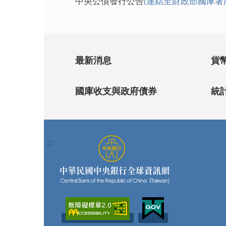
中央公債發行公告
(連結至財政部國庫署)
最新消息
貨
國庫收支與政府債券
統
:::