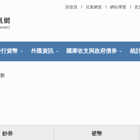
回首頁
兒童網頁
網站導覽
意
發行貨幣
外匯資訊
國庫收支與政府債券
統
行數
鈔券
硬幣