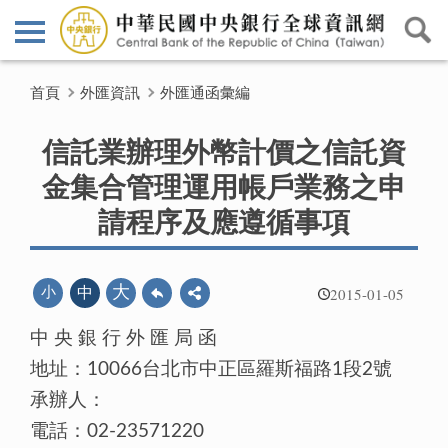
首頁
外匯資訊
外匯通函彙編
信託業辦理外幣計價之信託資
金集合管理運用帳戶業務之申
請程序及應遵循事項
2015-01-05
大
小
中
中 央 銀 行 外 匯 局 函
地址：10066台北市中正區羅斯福路1段2號
承辦人：
電話：02-23571220