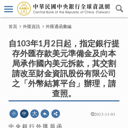
首頁
外匯資訊
外匯通函彙編
自103年1月2日起，指定銀行提
存外匯存款美元準備金及向本
局承作國內美元拆款，其交割
請改至財金資訊股份有限公司
之「外幣結算平台」辦理，請
查照。
2013-11-01
大
小
中
中 央 銀 行 外 匯 局 函