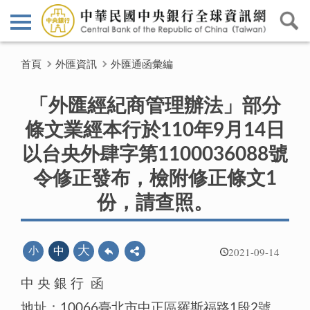
首頁
外匯資訊
外匯通函彙編
「外匯經紀商管理辦法」部分
條文業經本行於110年9月14日
以台央外肆字第1100036088號
令修正發布，檢附修正條文1
份，請查照。
2021-09-14
大
小
中
中 央 銀 行 函
地址：10066臺北市中正區羅斯福路1段2號