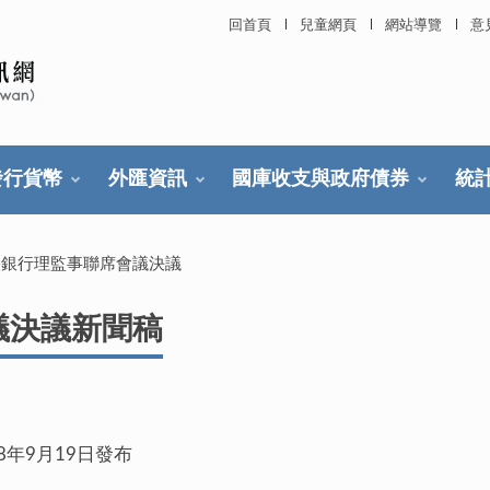
回首頁
兒童網頁
網站導覽
意
發行貨幣
外匯資訊
國庫收支與政府債券
統
央銀行理監事聯席會議決議
議決議新聞稿
月19日發布