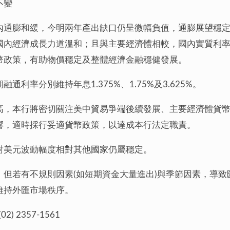
不變
內通膨和緩，今明兩年產出缺口仍呈微幅負值，通膨展望穩
內經濟成長力道溫和；且與主要經濟體相較，國內實質利率水
幣政策，有助物價穩定及整體經濟金融穩健發展。
利率分別維持年息1.375%、1.75%及3.625%。
高，本行將密切關注美中貿易爭端後續發展、主要經濟體貨
響，適時採行妥適貨幣政策，以達成本行法定職責。
對美元波動幅度相對其他國家仍屬穩定。
，但若有不規則因素(如短期資金大量進出)與季節因素，導
維持外匯市場秩序。
2357-1561