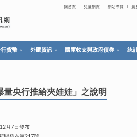
回首頁
兒童網頁
網站導覽
意
發行貨幣
外匯資訊
國庫收支與政府債券
統
爆量央行推給夾娃娃」之說明
月7日發布
7)新聞發布第217號