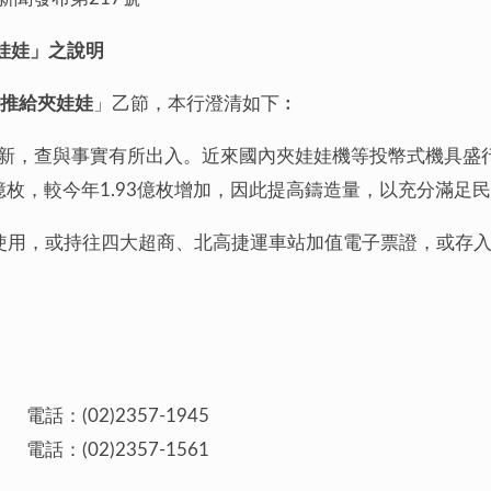
娃娃」之說明
行推給夾娃娃
」乙節，本行澄清如下︰
換新，查與事實有所出入。近來國內夾娃娃機等投幣式機具盛
2.2億枚，較今年1.93億枚增加，因此提高鑄造量，以充分滿
使用，或持往四大超商、北高捷運車站加值電子票證，或存
02)2357-1945
02)2357-1561