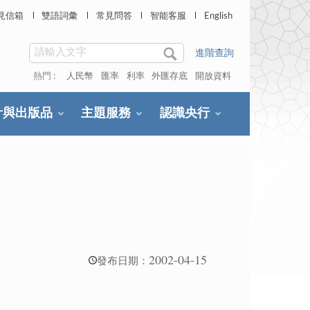
見信箱
雙語詞彙
常見問答
智能客服
English
進階查詢
熱門 :
人民幣
匯率
利率
外匯存底
開放資料
計與出版品
主題服務
認識央行
2002-04-15
發布日期：