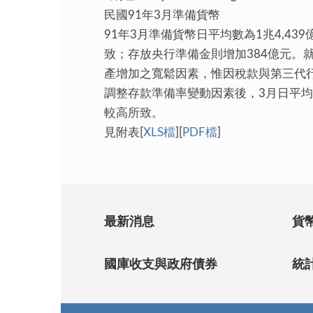
民國91年3月準備貨幣
91年3月準備貨幣日平均數為1兆4,43
致；存放央行準備金則增加384億元
產增加之寬鬆因素，惟因稅款與第三代
調整存款準備率變動因素後，3月日平均準
較高所致。
見附表[
XLS檔
][
PDF檔
]
最新消息
貨
國庫收支與政府債券
統