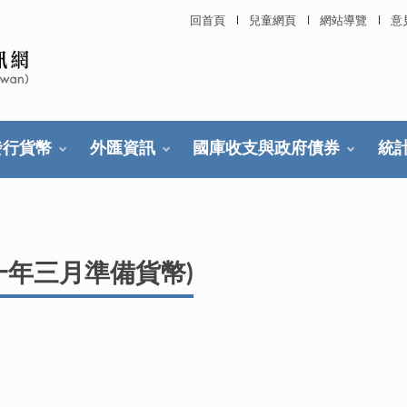
回首頁
兒童網頁
網站導覽
意
發行貨幣
外匯資訊
國庫收支與政府債券
統
一年三月準備貨幣)