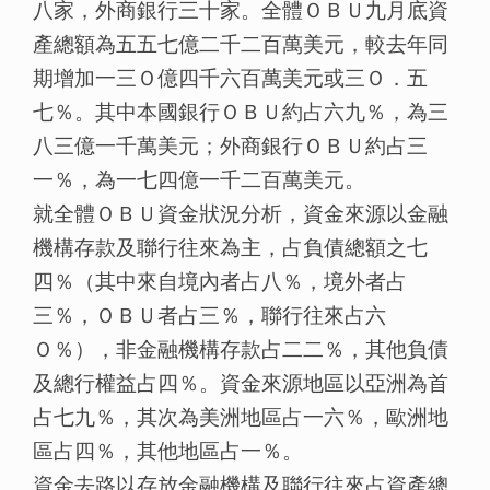
八家，外商銀行三十家。全體ＯＢＵ九月底資
產總額為五五七億二千二百萬美元，較去年同
期增加一三Ｏ億四千六百萬美元或三Ｏ．五
七％。其中本國銀行ＯＢＵ約占六九％，為三
八三億一千萬美元；外商銀行ＯＢＵ約占三
一％，為一七四億一千二百萬美元。
就全體ＯＢＵ資金狀況分析，資金來源以金融
機構存款及聯行往來為主，占負債總額之七
四％（其中來自境內者占八％，境外者占
三％，ＯＢＵ者占三％，聯行往來占六
Ｏ％），非金融機構存款占二二％，其他負債
及總行權益占四％。資金來源地區以亞洲為首
占七九％，其次為美洲地區占一六％，歐洲地
區占四％，其他地區占一％。
資金去路以存放金融機構及聯行往來占資產總