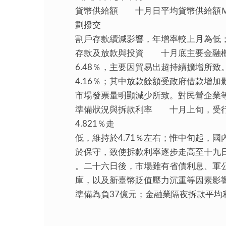
貨幣供給額 十月日平均貨幣供給額Ｍ1A、
劃撥交
割戶存款續減影響，年增率較上月為低
存款及放款與投資 十月底主要金融機構
6.48％，主要因貿易出超持續擴增所致
4.16％；其中放款餘額受政府借款增
市場發票量明顯減少所致。對民營企業等債
準備狀況與拆款利率 十月上旬，受行
4.821％走
低，維持於4.71％左右；惟中旬起，
於保守，致使拆款利率逐步走高至十九日
。二十六日後，市場雖有省債利息、軍
庫，以及新臺幣貶值壓力沉重等因素影響
準備為負37億元；金融業隔夜拆款平均利率