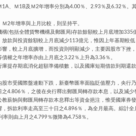
Ｍ1B及Ｍ2年增率分別為4.00％、2.93％及6.32％
；Ｍ2年增率與上月比較，則呈持平。
(包括全體貨幣機構及郵匯局)存款餘額較上月底增加335億
。放款與投資餘額較上月底減少113億元，惟因上年基期較低
加影響，較上月底擴增，而投資則明顯減少，主要因股市下挫
權之年增率亦由上月底之3.22％上升為3.36％。
庫提存期底消化超額準備積數，以及國庫短期借款到期還款
國內股市受國際盤連動下跌，新臺幣匯率面臨貶值壓力，央行
之4.806％，之後在央行釋出郵匯局轉存款本息，以及減
公教薪餉與郵匯局轉存款本息釋出等資金挹注，惟受國庫券
，拆款利率走高至三十日之4.896％，為全月最高。綜計
則由上月之4.799％微降為4.758％。