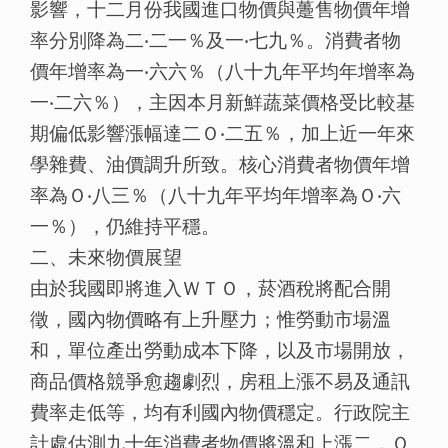
影響，十二月份我國進口物價與躉售物價年增
率分別降為二‧二一％及一‧七九％。消費者物
價年增率為一‧六六％（八十九年平均年增率為
一‧二六％），主因本月新鮮蔬菜價格受比較基
期偏低影響漲幅達二Ｏ‧二五％，加上近一年來
學雜費、油價調升所致。核心消費者物價年增
率為Ｏ‧八三％（八十九年平均年增率為Ｏ‧六
一％），仍維持平穩。
二、未來物價展望
由於我國即將進入ＷＴＯ，菸酒稅將配合開
徵，國內物價略有上升壓力；惟勞動市場溫
和，單位產出勞動成本下降，以及市場開放，
商品價格競爭愈趨劇烈，房租上漲不易及通訊
費率走低等，均有利國內物價穩定。行政院主
計處估測九十年消費者物價將溫和上漲二．Ｏ