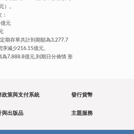
億元）。
次：
.5億元
億元
期存單共計到期額為3,277.7
淨減少216.15億元。
,888.8億元,到期日分佈情 形
幣政策與支付系統
發行貨幣
計與出版品
主題服務