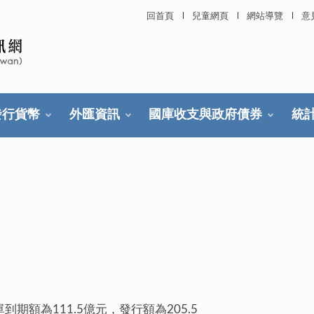
回首頁
兒童網頁
網站導覽
意
發行貨幣
外匯資訊
國庫收支與政府債券
統
額為111.5億元，發行額為205.5