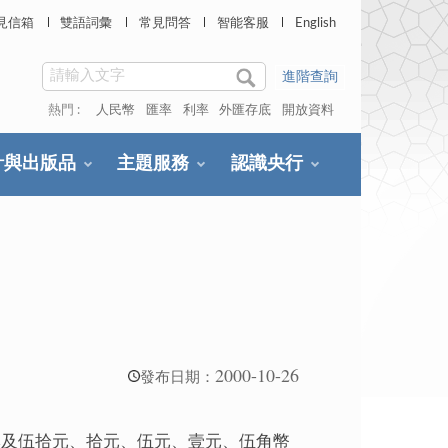
見信箱
雙語詞彙
常見問答
智能客服
English
進階查詢
熱門 :
人民幣
匯率
利率
外匯存底
開放資料
計與出版品
主題服務
認識央行
2000-10-26
發布日期：
牌及伍拾元、拾元、伍元、壹元、伍角幣