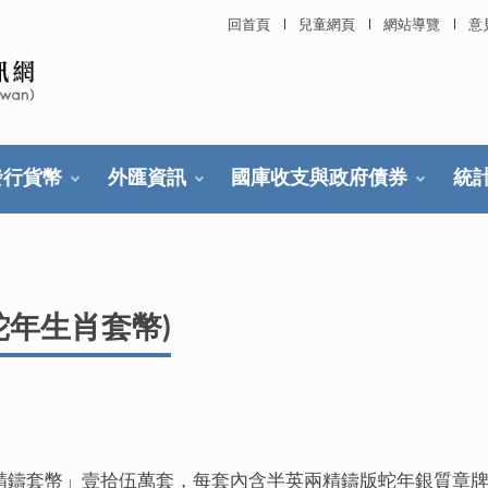
回首頁
兒童網頁
網站導覽
意
發行貨幣
外匯資訊
國庫收支與政府債券
統
蛇年生肖套幣)
精鑄套幣」壹拾伍萬套，每套內含半英兩精鑄版蛇年銀質章