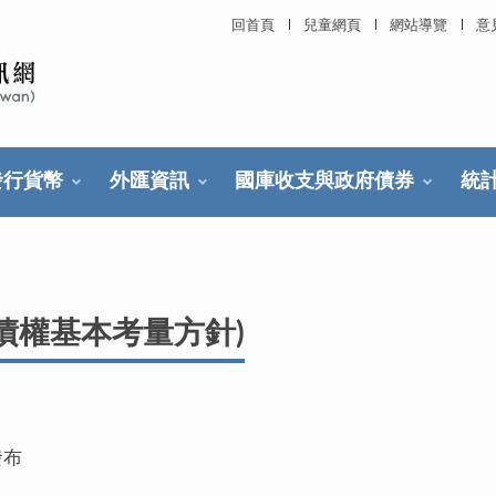
回首頁
兒童網頁
網站導覽
意
發行貨幣
外匯資訊
國庫收支與政府債券
統
債權基本考量方針)
發布