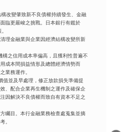
結構改變肇致新不良債權持續發生、金融
必面臨更嚴峻之挑戰。日本銀行有鑑於
策。
須清理金融業與企業因經濟結構改變所新
融機構之信用成本率偏高，且獲利性普遍不
信用成本間損益情形及總體經濟情勢而
業之業務運作。
濟價值並及早處理，修正放款損失準備提
績效、配合企業再生機制之運作及確保企
挹注因解決不良債權而致自有資本不足之
各方矚目。本行金融業務檢查處蒐集並摘
參考。