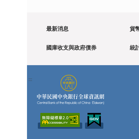
最新消息
貨
國庫收支與政府債券
統
:::