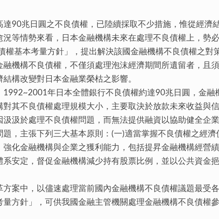
高達90兆日圓之不良債權，已陸續採取不少措施，惟從經濟
愈況等情勢來看，日本金融機構未來在處理不良債權上，勢
良債權基本考量方針」，提出解決該國金融機構不良債權之對
金融機構不良債權，不僅須處理泡沫經濟期間所遺留者，且
濟結構改變對日本金融業榮枯之影響。
1992~2001年日本全體銀行不良債權約達90兆日圓，金
構對其不良債權處理規模大小，主要取決於放款未來收益與
因汲汲於處理不良債權問題，而無法提供融資以協助健全企
問題，主張下列三大基本原則：(一)適當掌握不良債權之經
）強化金融機構與企業之獲利能力，包括提昇金融機構經營
體系安定，督促金融機構減少持有股票比例，並以公共資金
革方案中，以儘速處理當前國內金融機構不良債權議題最受
考量方針」，可供我國金融主管機關處理金融機構不良債權