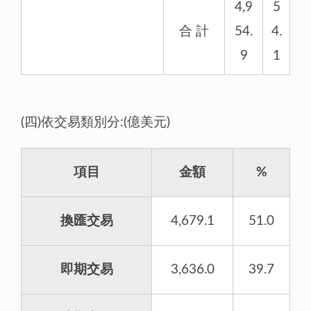
4,9
5
合 計
54.
4.
9
1
(四)依交易類別分:(億美元)
項目
金額
%
換匯交易
4,679.1
51.0
即期交易
3,636.0
39.7