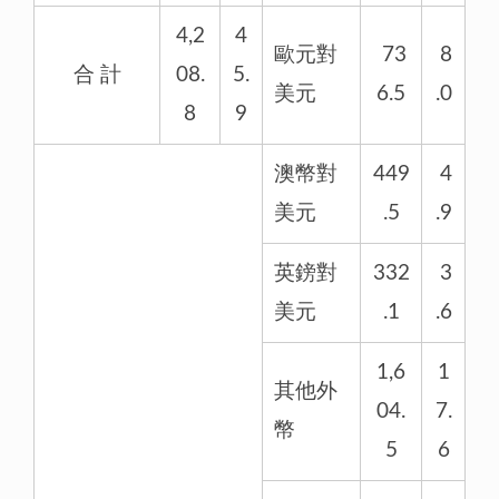
4,2
4
歐元對
73
8
合 計
08.
5.
美元
6.5
.0
8
9
澳幣對
449
4
美元
.5
.9
英鎊對
332
3
美元
.1
.6
1,6
1
其他外
04.
7.
幣
5
6