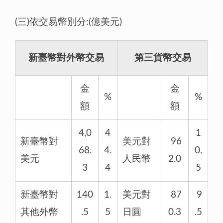
(三)依交易幣別分:(億美元)
新臺幣對外幣交易
第三貨幣交易
金
金
%
%
額
額
4,0
4
1
新臺幣對
美元對
96
68.
4.
0.
美元
人民幣
2.0
3
4
5
新臺幣對
140
1.
美元對
87
9
其他外幣
.5
5
日圓
0.3
.5