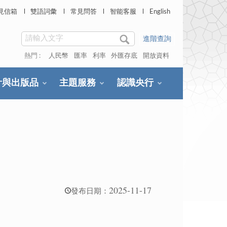
見信箱
雙語詞彙
常見問答
智能客服
English
進階查詢
熱門 :
人民幣
匯率
利率
外匯存底
開放資料
計與出版品
主題服務
認識央行
2025-11-17
發布日期：