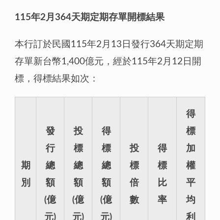
115年2月364天期定期存單開標結果
本行訂於民國115年2月13日發行364天期定期
存單新台幣1,400億元，經於115年2月12日開
標，得標結果如次：
得
發
投
得
標
行
標
標
投
得
加
期
總
總
總
標
標
權
別
額
額
額
倍
比
平
(億
(億
(億
數
率
均
元)
元)
元)
利