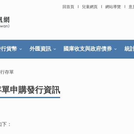
回首頁
兒童網頁
網站導覽
意
發行貨幣
外匯資訊
國庫收支與政府債券
統
發行存單
行存單申購發行資訊
如下：