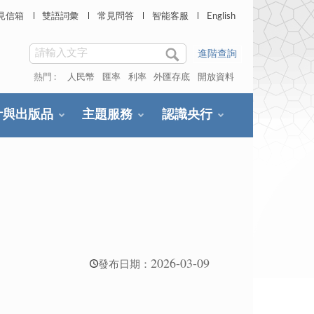
見信箱
雙語詞彙
常見問答
智能客服
English
進階查詢
熱門 :
人民幣
匯率
利率
外匯存底
開放資料
計與出版品
主題服務
認識央行
2026-03-09
發布日期：