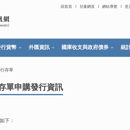
回首頁
兒童網頁
網站導覽
意
發行貨幣
外匯資訊
國庫收支與政府債券
統
發行存單
行存單申購發行資訊
期如下：