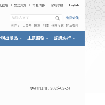
見信箱
雙語詞彙
常見問答
智能客服
English
進階查詢
熱門 :
人民幣
匯率
利率
外匯存底
開放資料
計與出版品
主題服務
認識央行
2026-02-24
發布日期：