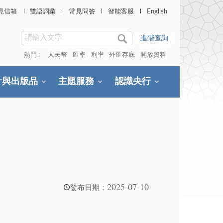
見信箱
雙語詞彙
常見問答
智能客服
English
進階查詢
熱門 :
人民幣
匯率
利率
外匯存底
開放資料
計與出版品
主題服務
認識央行
2025-07-10
發布日期：