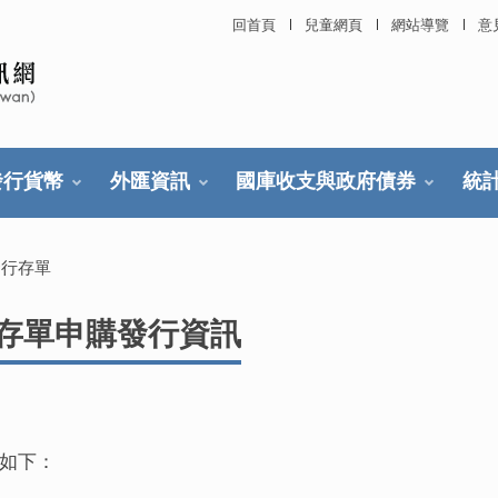
回首頁
兒童網頁
網站導覽
意
發行貨幣
外匯資訊
國庫收支與政府債券
統
發行存單
行存單申購發行資訊
期如下：