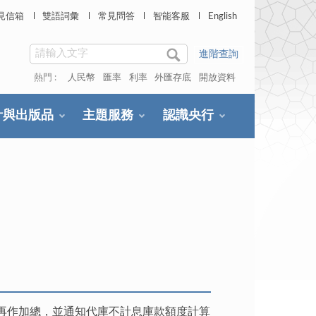
見信箱
雙語詞彙
常見問答
智能客服
English
進階查詢
熱門 :
人民幣
匯率
利率
外匯存底
開放資料
計與出版品
主題服務
認識央行
再作加總，並通知代庫不計息庫款額度計算