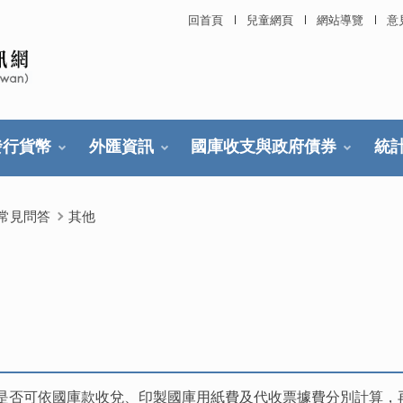
回首頁
兒童網頁
網站導覽
意
發行貨幣
外匯資訊
國庫收支與政府債券
統
常見問答
其他
是否可依國庫款收兌、印製國庫用紙費及代收票據費分別計算，