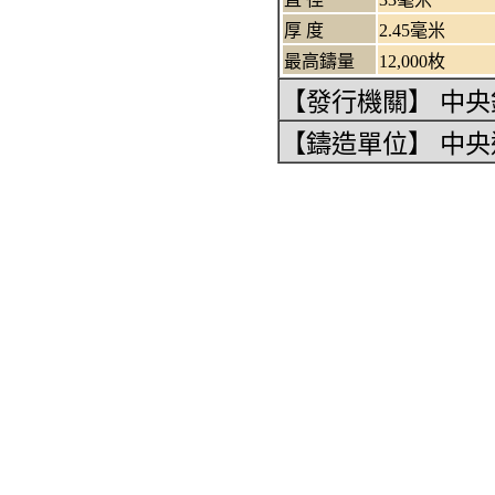
厚 度
2.45毫米
最高鑄量
12,000枚
【發行機關】 中央
【鑄造單位】 中