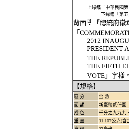
上緣鐫「中華民國第
下緣鐫「第五屆
日」。
背面：「總統府徽
「COMMEMORATIN
2012 INAUG
PRESIDENT A
THE REPUBL
THE FIFTH 
VOTE」字樣
【規格】
區 分
金 幣
面 額
新臺幣貳仟圓
成 色
千分之九九九
重 量
31.107公克(
直 徑
33毫米